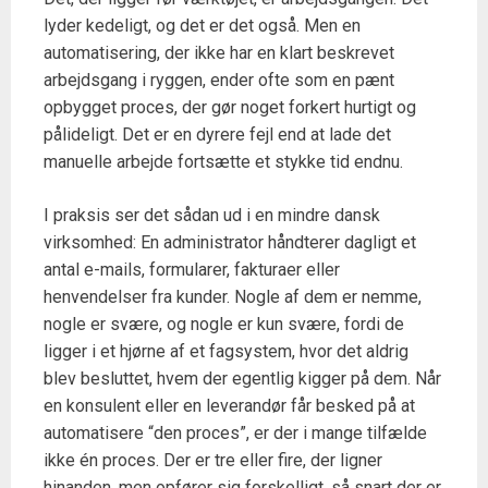
lyder kedeligt, og det er det også. Men en
automatisering, der ikke har en klart beskrevet
arbejdsgang i ryggen, ender ofte som en pænt
opbygget proces, der gør noget forkert hurtigt og
pålideligt. Det er en dyrere fejl end at lade det
manuelle arbejde fortsætte et stykke tid endnu.
I praksis ser det sådan ud i en mindre dansk
virksomhed: En administrator håndterer dagligt et
antal e-mails, formularer, fakturaer eller
henvendelser fra kunder. Nogle af dem er nemme,
nogle er svære, og nogle er kun svære, fordi de
ligger i et hjørne af et fagsystem, hvor det aldrig
blev besluttet, hvem der egentlig kigger på dem. Når
en konsulent eller en leverandør får besked på at
automatisere “den proces”, er der i mange tilfælde
ikke én proces. Der er tre eller fire, der ligner
hinanden, men opfører sig forskelligt, så snart der er