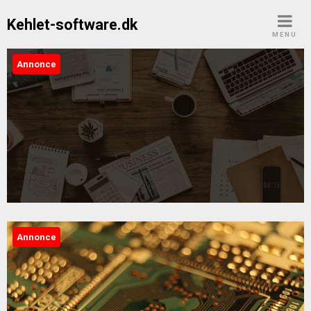
Skip
Kehlet-software.dk
to
MENU
content
Annonce
Kehlet-software.dk
Annonce