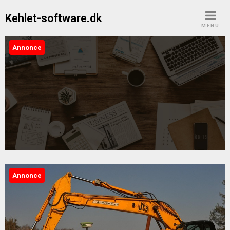
Skip
Kehlet-software.dk
to
MENU
content
Annonce
Kehlet-software.dk
Annonce