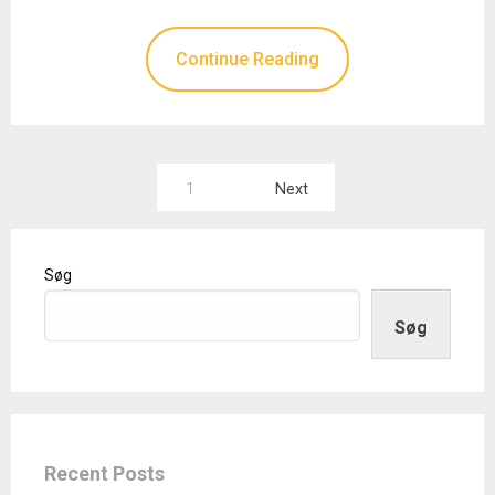
Continue Reading
Indlægsinddeling
1
Next
Søg
Søg
Recent Posts