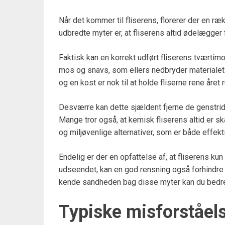
Når det kommer til fliserens, florerer der en ræ
udbredte myter er, at fliserens altid ødelægger 
Faktisk kan en korrekt udført fliserens tværtimo
mos og snavs, som ellers nedbryder materialet o
og en kost er nok til at holde fliserne rene året r
Desværre kan dette sjældent fjerne de genstridi
Mange tror også, at kemisk fliserens altid er s
og miljøvenlige alternativer, som er både effek
Endelig er der en opfattelse af, at fliserens k
udseendet, kan en god rensning også forhindre g
kende sandheden bag disse myter kan du bedre
Typiske misforståels