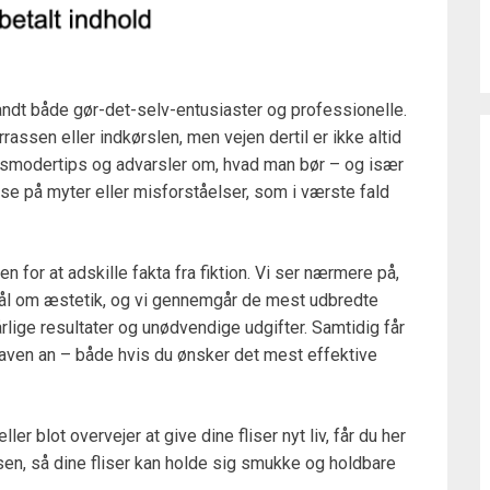
andt både gør-det-selv-entusiaster og professionelle.
rassen eller indkørslen, men vejen dertil er ikke altid
 husmodertips og advarsler om, hvad man bør – og især
e på myter eller misforståelser, som i værste fald
en for at adskille fakta fra fiktion. Vi ser nærmere på,
smål om æstetik, og vi gennemgår de mest udbredte
årlige resultater og unødvendige udgifter. Samtidig får
gaven an – både hvis du ønsker det mest effektive
er blot overvejer at give dine fliser nyt liv, får du her
lsen, så dine fliser kan holde sig smukke og holdbare