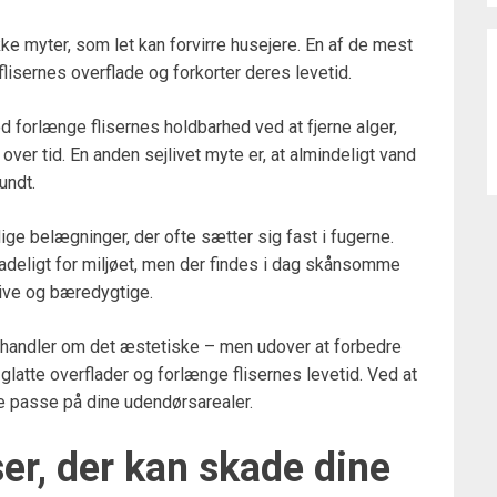
kke myter, som let kan forvirre husejere. En af de mest
flisernes overflade og forkorter deres levetid.
d forlænge flisernes holdbarhed ved at fjerne alger,
ver tid. En anden sejlivet myte er, at almindeligt vand
undt.
ge belægninger, der ofte sætter sig fast i fugerne.
kadeligt for miljøet, men der findes i dag skånsomme
tive og bæredygtige.
un handler om det æstetiske – men udover at forbedre
latte overflader og forlænge flisernes levetid. Ved at
 passe på dine udendørsarealer.
er, der kan skade dine