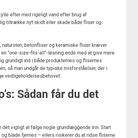
lle efter med rigeligt vand efter brug af
g tiltrække nyt skidt eller skade både fliser og
s; natursten, betonfliser og keramiske fliser kræver
n en “one-size-fits-all”-løsning ende med at give mere
ig grundigt ind i både produkternes og flisernes
n, så man undgår de typiske misforståelser, der i
øge vedligeholdelsesbehovet.
’s: Sådan får du det
 det vigtigt at følge nogle grundlæggende trin. Start
 og blade fjernes – ellers risikerer du at ridse fliserne