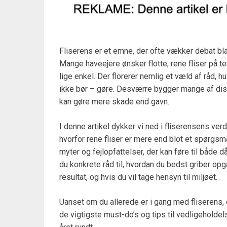
Fliserens er et emne, der ofte vækker debat bl
Mange haveejere ønsker flotte, rene fliser på ter
lige enkel. Der florerer nemlig et væld af råd,
ikke bør – gøre. Desværre bygger mange af diss
kan gøre mere skade end gavn.
I denne artikel dykker vi ned i fliserensens verd
hvorfor rene fliser er mere end blot et spørg
myter og fejlopfattelser, der kan føre til både d
du konkrete råd til, hvordan du bedst griber op
resultat, og hvis du vil tage hensyn til miljøet.
Uanset om du allerede er i gang med fliserens, ell
de vigtigste must-do’s og tips til vedligeholde