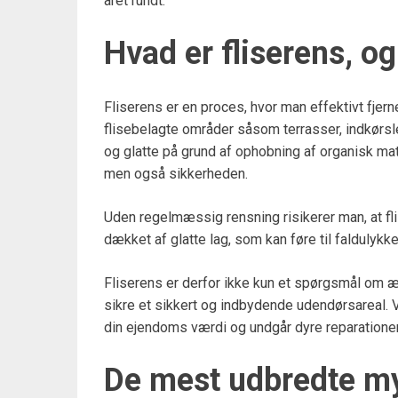
året rundt.
Hvad er fliserens, og
Fliserens er en proces, hvor man effektivt fjern
flisebelagte områder såsom terrasser, indkørsle
og glatte på grund af ophobning af organisk mate
men også sikkerheden.
Uden regelmæssig rensning risikerer man, at flis
dækket af glatte lag, som kan føre til faldulykke
Fliserens er derfor ikke kun et spørgsmål om æ
sikre et sikkert og indbydende udendørsareal. V
din ejendoms værdi og undgår dyre reparationer 
De mest udbredte my