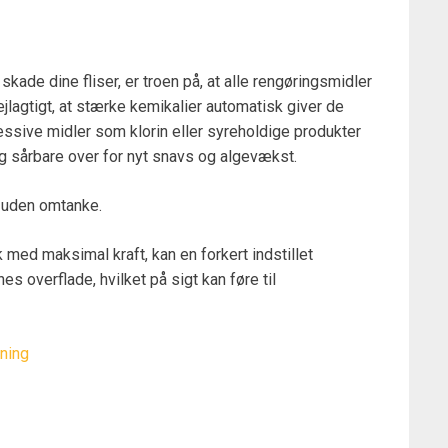
kade dine fliser, er troen på, at alle rengøringsmidler
fejlagtigt, at stærke kemikalier automatisk giver de
essive midler som klorin eller syreholdige produkter
g sårbare over for nyt snavs og algevækst.
r uden omtanke.
 med maksimal kraft, kan en forkert indstillet
s overflade, hvilket på sigt kan føre til
sning