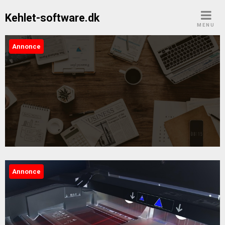
Skip
Kehlet-software.dk
to
MENU
content
Annonce
Kehlet-software.dk
Annonce