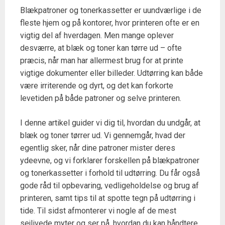
Blækpatroner og tonerkassetter er uundværlige i de
fleste hjem og på kontorer, hvor printeren ofte er en
vigtig del af hverdagen. Men mange oplever
desværre, at blæk og toner kan tørre ud – ofte
præcis, når man har allermest brug for at printe
vigtige dokumenter eller billeder. Udtørring kan både
være irriterende og dyrt, og det kan forkorte
levetiden på både patroner og selve printeren.
I denne artikel guider vi dig til, hvordan du undgår, at
blæk og toner tørrer ud. Vi gennemgår, hvad der
egentlig sker, når dine patroner mister deres
ydeevne, og vi forklarer forskellen på blækpatroner
og tonerkassetter i forhold til udtørring. Du får også
gode råd til opbevaring, vedligeholdelse og brug af
printeren, samt tips til at spotte tegn på udtørring i
tide. Til sidst afmonterer vi nogle af de mest
sejlivede myter og ser på, hvordan du kan håndtere